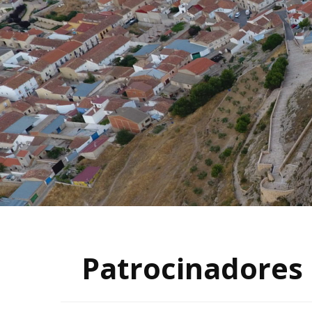
JUNTA DIRECTIVA
III Y IV
ARQUEO
V Y VI 
ARQUEO
Patrocinadores