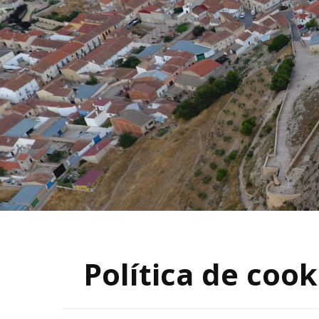
JUNTA DIRECTIVA
III Y IV
ARQUEO
V Y VI 
ARQUEO
Política de cook